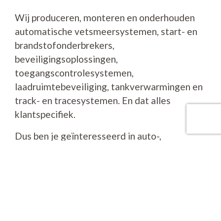
Wij produceren, monteren en onderhouden
automatische vetsmeersystemen, start- en
brandstofonderbrekers,
beveiligingsoplossingen,
toegangscontrolesystemen,
laadruimtebeveiliging, tankverwarmingen en
track- en tracesystemen. En dat alles
klantspecifiek.
Dus ben je geïnteresseerd in auto-,
vrachtwagen- of elektrotechniek neem dan
contact met ons op zodat we kunnen kijken of
we een mooie stageopdracht voor je hebben
met uitzicht op een vaste baan.