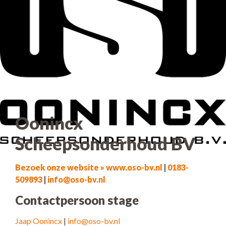
Oonincx
Scheepsonderhoud BV
Bezoek onze website » www.oso-bv.nl
|
0183-
509893
|
info@oso-bv.nl
Contactpersoon stage
Jaap Oonincx
|
info@oso-bv.nl