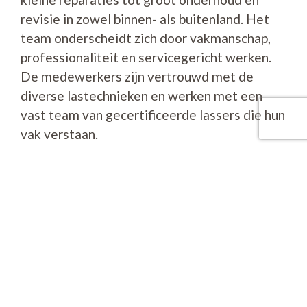
revisie in zowel binnen- als buitenland. Het
team onderscheidt zich door vakmanschap,
professionaliteit en servicegericht werken.
De medewerkers zijn vertrouwd met de
diverse lastechnieken en werken met een
vast team van gecertificeerde lassers die hun
vak verstaan.
Wij zijn inzetbaar bij de (gedeeltelijke)
afbouw van binnenvaartschepen. Zo hebben
onder meer het complete dekleidingsysteem
van diverse nieuwbouw tankschepen
verzorgd. Oonincx is tevens de aangewezen
partij in het begeleiden van projecten zoals
de afbouw van binnenvaartschepen, vanaf
casco tot en met oplevering. Wij werken