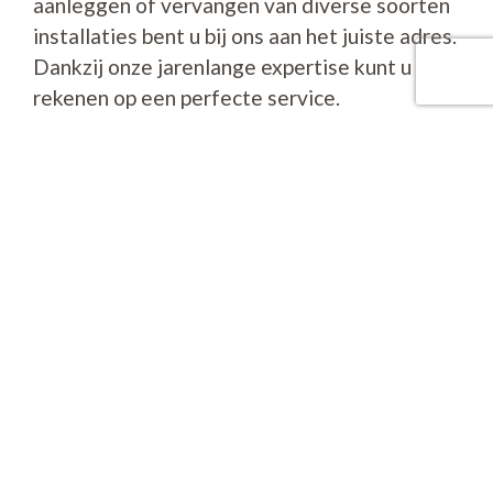
aanleggen of vervangen van diverse soorten
installaties bent u bij ons aan het juiste adres.
Dankzij onze jarenlange expertise kunt u
rekenen op een perfecte service.
Contactgegevens
Nieuwe Rijksweg 68S
4128 BN LEXMOND
085-4878300
info@installatiemidnl.nl
https://www.installatiemidnl.nl/