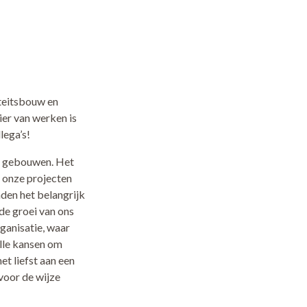
iteitsbouw en
er van werken is
lega’s!
we gebouwen. Het
n onze projecten
den het belangrijk
 de groei van ons
rganisatie, waar
alle kansen om
t liefst aan een
voor de wijze