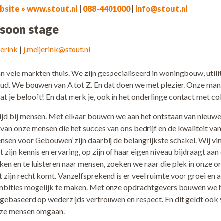
site » www.stout.nl
|
088-4401000
|
info@stout.nl
soon stage
jerink
|
j.meijerink@stout.nl
 van vele markten thuis. We zijn gespecialiseerd in woningbouw, util
ud. We bouwen van A tot Z. En dat doen we met plezier. Onze mani
t je belooft! En dat merk je, ook in het onderlinge contact met col
ijd bij mensen. Met elkaar bouwen we aan het ontstaan van nieu
n van onze mensen die het succes van ons bedrijf en de kwaliteit va
sen voor Gebouwen’ zijn daarbij de belangrijkste schakel. Wij vin
t zijn kennis en ervaring, op zijn of haar eigen niveau bijdraagt aan
jken en te luisteren naar mensen, zoeken we naar die plek in onze o
ot zijn recht komt. Vanzelfsprekend is er veel ruimte voor groei en 
mbities mogelijk te maken. Met onze opdrachtgevers bouwen we he
, gebaseerd op wederzijds vertrouwen en respect. En dit geldt ook 
nze mensen omgaan.