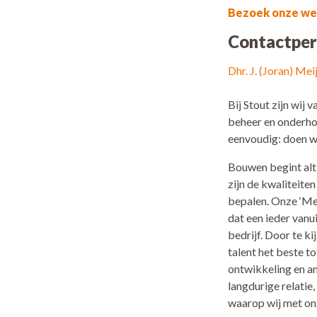
Bezoek onze web
Contactper
Dhr. J. (Joran) Mei
Bij Stout zijn wij
beheer en onderho
eenvoudig: doen wa
Bouwen begint alt
zijn de kwaliteite
bepalen. Onze ‘Men
dat een ieder vanui
bedrijf. Door te ki
talent het beste t
ontwikkeling en a
langdurige relatie
waarop wij met o