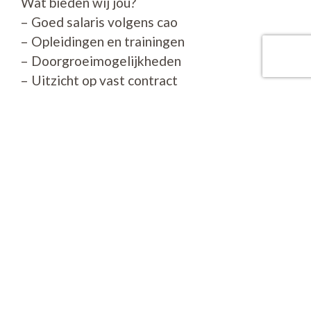
Wat bieden wij jou?
– Goed salaris volgens cao
– Opleidingen en trainingen
– Doorgroeimogelijkheden
– Uitzicht op vast contract
Contactgegevens
Molenweg 3
4191 AP GELDERMALSEN
0653892823
info@bottesteyn.nl
www.bottesteyninterieurbouw.nl