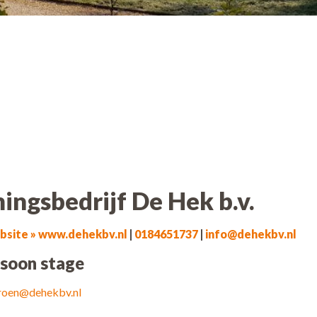
ngsbedrijf De Hek b.v.
bsite » www.dehekbv.nl
|
0184651737
|
info@dehekbv.nl
soon stage
roen@dehekbv.nl