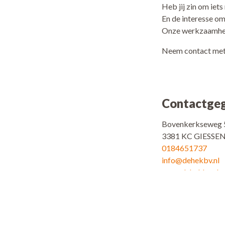
Heb jij zin om iet
En de interesse om
Onze werkzaamhed
Neem contact met o
Contactge
Bovenkerkseweg 
3381 KC GIESS
0184651737
info@dehekbv.nl
www.dehekbv.nl